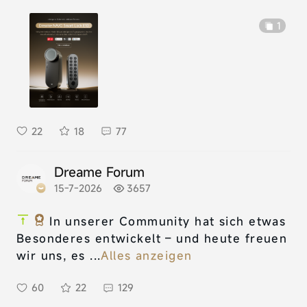
1
22
18
77
Dreame Forum
15-7-2026
3657
In unserer Community hat sich etwas
Besonderes entwickelt – und heute freuen
wir uns, es ...
Alles anzeigen
60
22
129