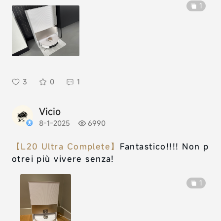
1
3
0
1
Vicio
8-1-2025
6990
【L20 Ultra Complete】
Fantastico!!!! Non p
otrei più vivere senza!
1