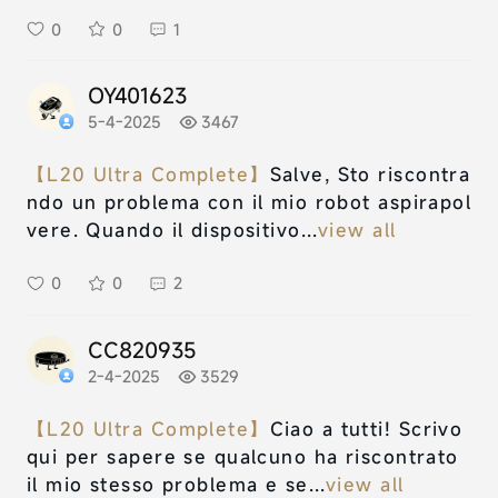
0
0
1
OY401623
5-4-2025
3467
【L20 Ultra Complete】
Salve, Sto riscontra
ndo un problema con il mio robot aspirapol
vere. Quando il dispositivo...
view all
0
0
2
CC820935
2-4-2025
3529
【L20 Ultra Complete】
Ciao a tutti! Scrivo
qui per sapere se qualcuno ha riscontrato
il mio stesso problema e se...
view all