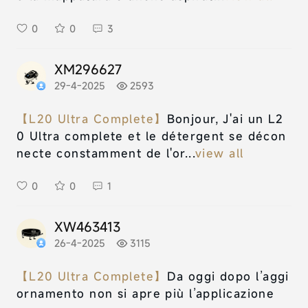
0
0
3
XM296627
29-4-2025
2593
【L20 Ultra Complete】
Bonjour, J'ai un L2
0 Ultra complete et le détergent se décon
necte constamment de l'or...
view all
0
0
1
XW463413
26-4-2025
3115
【L20 Ultra Complete】
Da oggi dopo l’aggi
ornamento non si apre più l’applicazione