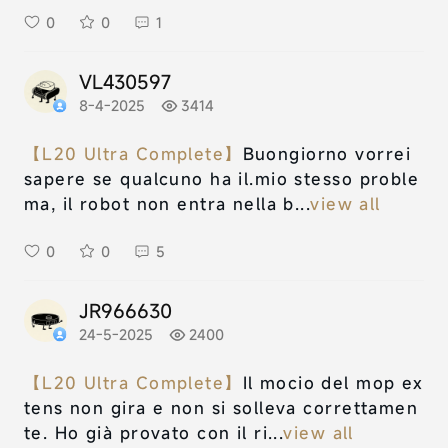
0
0
1
VL430597
8-4-2025
3414
【L20 Ultra Complete】
Buongiorno vorrei
sapere se qualcuno ha il.mio stesso proble
ma, il robot non entra nella b...
view all
0
0
5
JR966630
24-5-2025
2400
【L20 Ultra Complete】
Il mocio del mop ex
tens non gira e non si solleva correttamen
te. Ho già provato con il ri...
view all