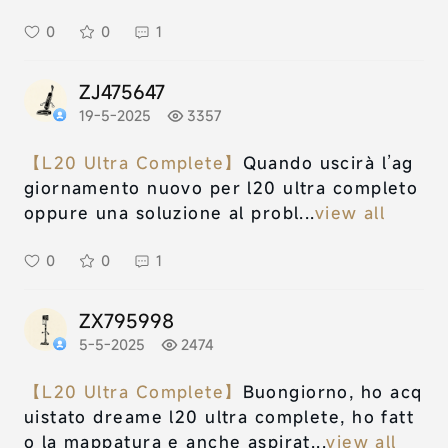
0
0
1
ZJ475647
19-5-2025
3357
【L20 Ultra Complete】
Quando uscirà l’ag
giornamento nuovo per l20 ultra completo
oppure una soluzione al probl...
view all
0
0
1
ZX795998
5-5-2025
2474
【L20 Ultra Complete】
Buongiorno, ho acq
uistato dreame l20 ultra complete, ho fatt
o la mappatura e anche aspirat...
view all