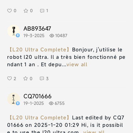
0
0
1
AB893647
19-3-2025
10487
【L20 Ultra Complete】
Bonjour, j'utilise le
robot l20 ultra. Il a très bien fonctionné pe
ndant 1 an . Et depu...
view all
2
0
3
CQ701666
19-1-2025
6755
【L20 Ultra Complete】
Last edited by CQ7
01666 on 2025-1-20 01:29 Hi, is it possibil
e to use the l20 ultra com...
view all