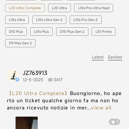
L20 Ultra Complete
L20 Ultra
L10s Pro Ultra Heat
L10s Ultra
L10s Ultra Gen 2
L10s Pro Gen 2
D10 Plus
L10s Plus
D10 Plus Gen 2
L10 Prime
D9 Max Gen 2
Latest
Earliest
JZ763913
12-5-2025
3417
【L20 Ultra Complete】
Buongiorno, ho ape
rto un ticket qualche giorno fa ma non ho
ancora ricevuto notizie in mer...
view all
1