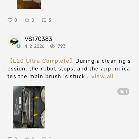
0
0
3
VS170383
4-2-2026
1793
【L20 Ultra Complete】
During a cleaning s
ession, the robot stops, and the app indica
tes the main brush is stuck....
view all
1