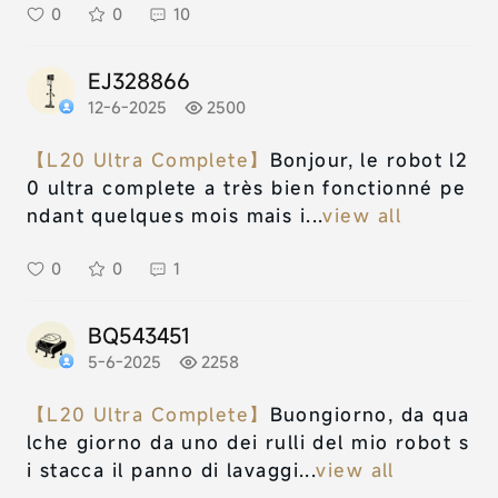
0
0
10
EJ328866
12-6-2025
2500
【L20 Ultra Complete】
Bonjour, le robot l2
0 ultra complete a très bien fonctionné pe
ndant quelques mois mais i...
view all
0
0
1
BQ543451
5-6-2025
2258
【L20 Ultra Complete】
Buongiorno, da qua
lche giorno da uno dei rulli del mio robot s
i stacca il panno di lavaggi...
view all