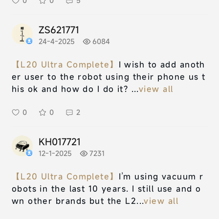
0
0
5
ZS621771
24-4-2025
6084
【L20 Ultra Complete】
I wish to add anoth
er user to the robot using their phone us t
his ok and how do I do it? ...
view all
0
0
2
KH017721
12-1-2025
7231
【L20 Ultra Complete】
I’m using vacuum r
obots in the last 10 years. I still use and o
wn other brands but the L2...
view all