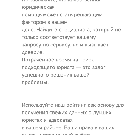
юридическая
помощь может стать решающим
фактором в вашем
деле. Найдите специалиста, который не
только соответствует вашему
запросу по сервису, но и вызывает
доверие.
Потраченное время на поиск
подходящего юриста — это залог
успешного решения вашей
проблемы.
Используйте наш рейтинг как основу для
получения свежих данных о лучших
юристах и адвокатах
в вашем районе. Ваши права в ваших
руках, и правильный выбор