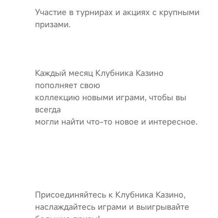
Участие в турнирах и акциях с крупными
призами.
Каждый месяц Клубника Казино
пополняет свою
коллекцию новыми играми, чтобы вы
всегда
могли найти что-то новое и интересное.
Присоединяйтесь к Клубника Казино,
наслаждайтесь играми и выигрывайте