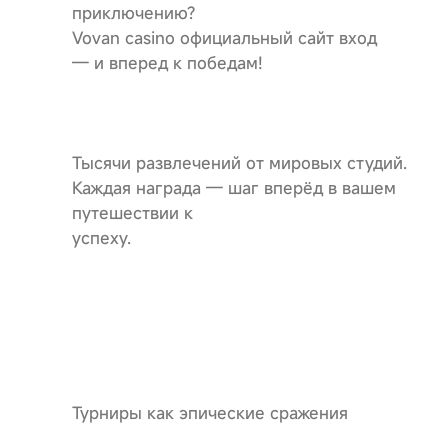
приключению?
Vovan casino официальный сайт вход
— и вперед к победам!
Тысячи развлечений от мировых студий.
Каждая награда — шаг вперёд в вашем
путешествии к
успеху.
Турниры как эпические сражения