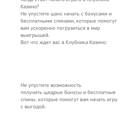
Казино?
Не упустите шанс начать с бонусами и
бесплатными спинами, которые помогут
вам ускоренно погрузиться в мир
выигрышей.
Вот что ждет вас в Клубника Казино:
Не упустите возможность
получить щедрые бонусы и бесплатные
спины, которые помогут вам начать игру
с выгодой.