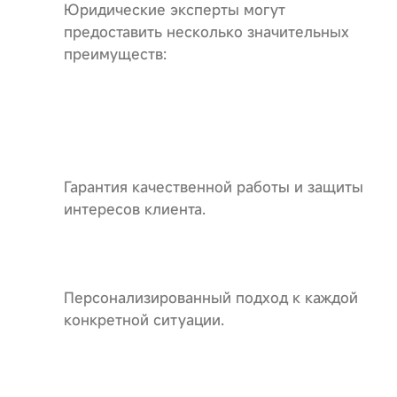
Юридические эксперты могут
предоставить несколько значительных
преимуществ:
Гарантия качественной работы и защиты
интересов клиента.
Персонализированный подход к каждой
конкретной ситуации.