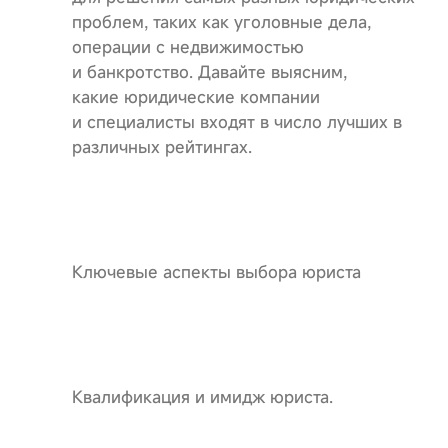
проблем, таких как уголовные дела,
операции с недвижимостью
и банкротство. Давайте выясним,
какие юридические компании
и специалисты входят в число лучших в
различных рейтингах.
Ключевые аспекты выбора юриста
Квалификация и имидж юриста.