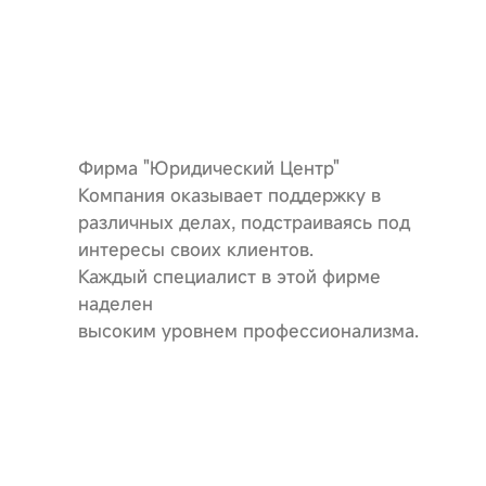
Фирма "Юридический Центр"
Компания оказывает поддержку в
различных делах, подстраиваясь под
интересы своих клиентов.
Каждый специалист в этой фирме
наделен
высоким уровнем профессионализма.