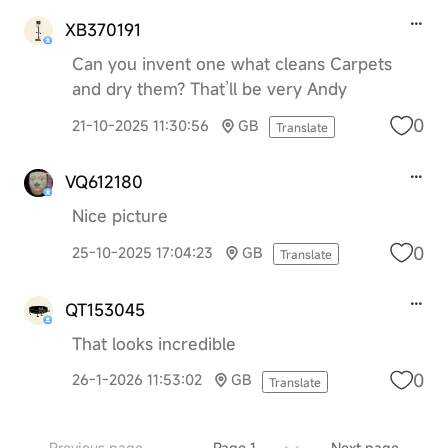
XB370191
Can you invent one what cleans Carpets
and dry them? That’ll be very Andy
0
21-10-2025 11:30:56
GB
Translate
VQ612180
Nice picture
0
25-10-2025 17:04:23
GB
Translate
QT153045
That looks incredible
0
26-1-2026 11:53:02
GB
Translate
Previous page
Page 1
Next page