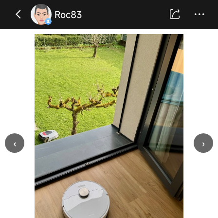
Roc83
‹
›