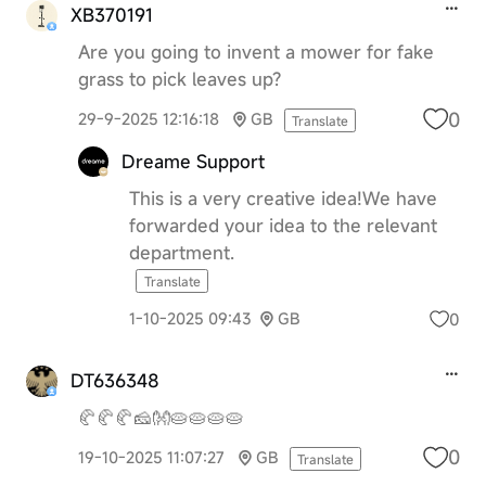
XB370191
Are you going to invent a mower for fake
grass to pick leaves up?
0
29-9-2025 12:16:18
GB
Translate
Dreame Support
This is a very creative idea!We have
forwarded your idea to the relevant
department.
Translate
0
1-10-2025 09:43
GB
DT636348
🥐🥐🥐🧀👐🥧🥧🥧🥧
0
19-10-2025 11:07:27
GB
Translate