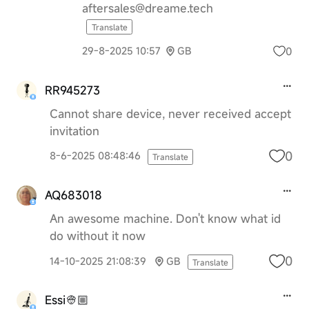
aftersales@dreame.tech
Translate
0
29-8-2025 10:57
GB
RR945273
Cannot share device, never received accept
invitation
0
8-6-2025 08:48:46
Translate
AQ683018
An awesome machine. Don't know what id
do without it now
0
14-10-2025 21:08:39
GB
Translate
Essi👳🏼