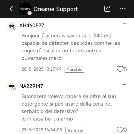
Dreame Support
XH460537
Bonjour j’ aimerais savoir si le X40 est
capable de détecter des vides comme les
cages d’ escalier ou toutes autres
ouvertures merci
0
20-5-2025 12:27:49
Translate
NA229147
Buonasera volevo sapere se oltre al suo
detergente si può usare della cera nel
serbatoio del detersivo?
Io in casa ho il marmo
0
22-5-2025 16:54:05
Translate