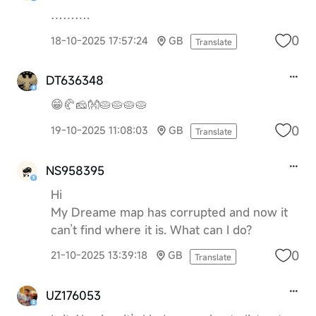
……….
0
18-10-2025 17:57:24
GB
Translate
DT636348
😁🥐🧀👐🥧🥧🥧🥧
0
19-10-2025 11:08:03
GB
Translate
NS958395
Hi
My Dreame map has corrupted and now it
can’t find where it is. What can I do?
0
21-10-2025 13:39:18
GB
Translate
UZ176053